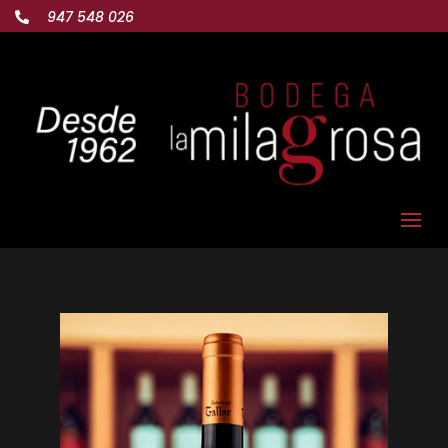
947 548 026
